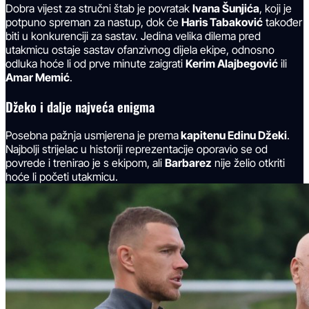
Dobra vijest za stručni štab je povratak
Ivana Šunjića
, koji je
potpuno spreman za nastup, dok će
Haris Tabaković
također
biti u konkurenciji za sastav. Jedina velika dilema pred
utakmicu ostaje sastav ofanzivnog dijela ekipe, odnosno
odluka hoće li od prve minute zaigrati
Kerim Alajbegović
ili
Amar Memić
.
Džeko i dalje najveća enigma
Posebna pažnja usmjerena je prema
kapitenu Edinu Džeki
.
Najbolji strijelac u historiji reprezentacije oporavio se od
povrede i trenirao je s ekipom, ali
Barbarez
nije želio otkriti
hoće li početi utakmicu.