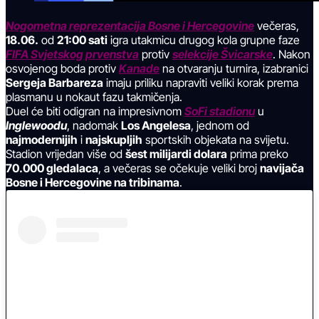
Nogometna reprezentacija Bosne i Hercegovine
večeras,
18.06.
od
21:00 sati
igra utakmicu drugog kola grupne faze
FIFA Svjetskog prvenstva
protiv
selekcije Švicarske
. Nakon
osvojenog boda protiv
Kanade
na otvaranju turnira, izabranici
Sergeja Barbareza
imaju priliku napraviti veliki korak prema
plasmanu u nokaut fazu takmičenja.
Duel će biti odigran na impresivnom
SoFi stadionu
u
Inglewoodu
, nadomak
Los Angelesa
, jednom od
najmodernijih
i
najskupljih
sportskih objekata na svijetu.
Stadion vrijedan više od
šest milijardi dolara
prima preko
70.000 gledalaca
, a večeras se očekuje veliki broj
navijača
Bosne i Hercegovine na tribinama
.