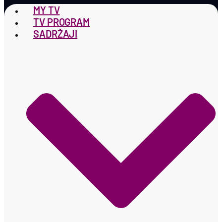
MY TV
TV PROGRAM
SADRŽAJI