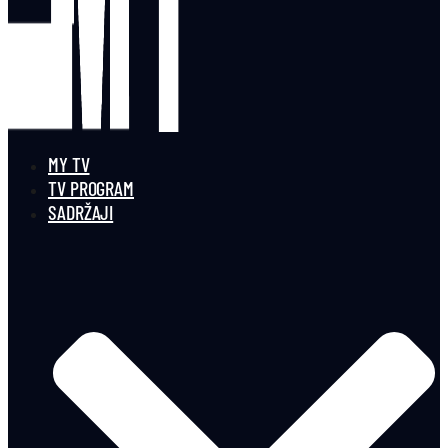
MY TV
TV PROGRAM
SADRŽAJI