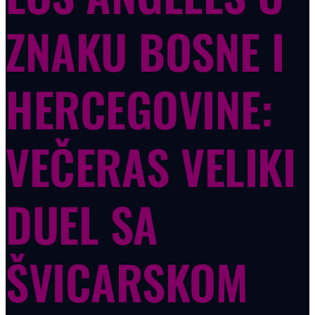
ZNAKU BOSNE I
HERCEGOVINE:
VEČERAS VELIKI
DUEL SA
ŠVICARSKOM