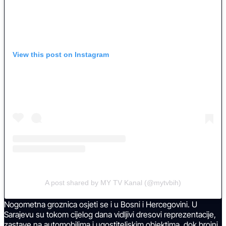
View this post on Instagram
A post shared by MY TV Kanal (@mytvbih)
Nogometna groznica osjeti se i u Bosni i Hercegovini. U
Sarajevu su tokom cijelog dana vidljivi dresovi reprezentacije,
zastave na automobilima i ugostiteljskim objektima, dok brojni