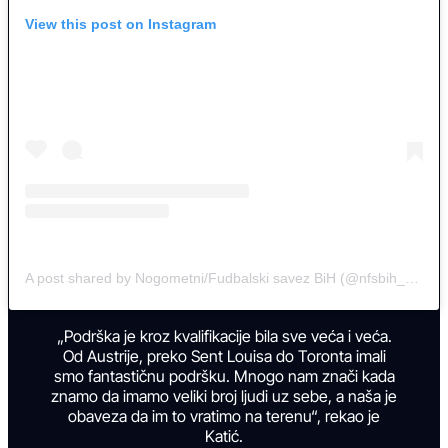
View this post on Instagram
A post shared by Nogometni/Fudbalski savez BiH (@nfsbih_official)
„Podrška je kroz kvalifikacije bila sve veća i veća.
Od Austrije, preko Sent Louisa do Toronta imali
smo fantastičnu podršku. Mnogo nam znači kada
znamo da imamo veliki broj ljudi uz sebe, a naša je
obaveza da im to vratimo na terenu“, rekao je
Katić.