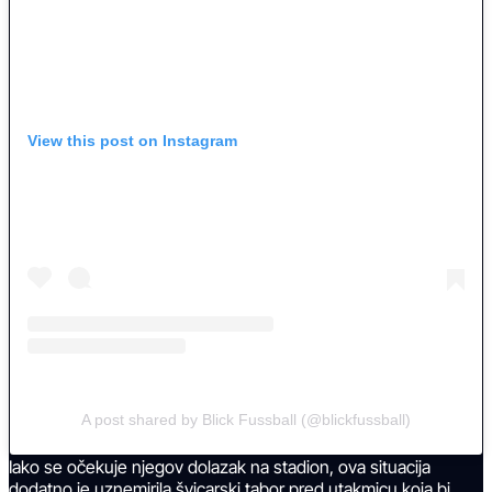
View this post on Instagram
A post shared by Blick Fussball (@blickfussball)
Iako se očekuje njegov dolazak na stadion, ova situacija
dodatno je uznemirila švicarski tabor pred utakmicu koja bi