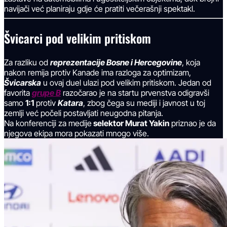
navijači već planiraju gdje će pratiti večerašnji spektakl.
Švicarci pod velikim pritiskom
Za razliku od
reprezentacije Bosne i Hercegovine
, koja
nakon remija protiv Kanade ima razloga za optimizam,
Švicarska
u ovaj duel ulazi pod velikim pritiskom. Jedan od
favorita
grupe B
razočarao je na startu prvenstva odigravši
samo
1:1
protiv
Katara
, zbog čega su mediji i javnost u toj
zemlji već počeli postavljati neugodna pitanja.
Na konferenciji za medije
selektor Murat Yakin
priznao je da
njegova ekipa mora pokazati mnogo više.