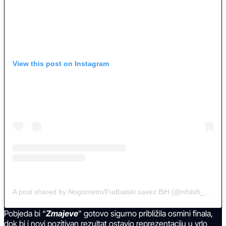
View this post on Instagram
A post shared by Nogometni/Fudbalski savez BiH (@nfsbih_official)
Pobjeda bi “
Zmajeve
” gotovo sigurno približila osmini finala,
dok bi i novi pozitivan rezultat ostavio reprezentaciju u vrlo