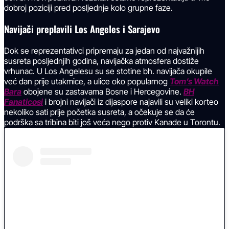
dobroj poziciji pred posljednje kolo grupne faze.
Navijači preplavili Los Angeles i Sarajevo
Dok se reprezentativci pripremaju za jedan od najvažnijih
susreta posljednjih godina, navijačka atmosfera dostiže
vrhunac. U Los Angelesu su se stotine bh. navijača okupile
već dan prije utakmice, a ulice oko popularnog
Tom’s Watch
Bara
obojene su zastavama Bosne i Hercegovine.
BH
Fanaticosi
i brojni navijači iz dijaspore najavili su veliki korteo
nekoliko sati prije početka susreta, a očekuje se da će
podrška sa tribina biti još veća nego protiv Kanade u Torontu.