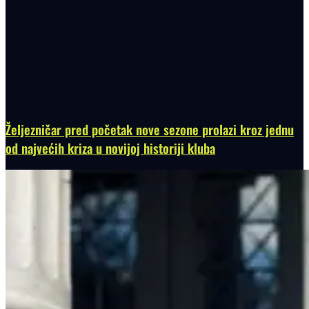
Željezničar pred početak nove sezone prolazi kroz jednu
od najvećih kriza u novijoj historiji kluba