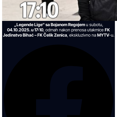
„Legende Lige“ sa Bojanom Regojem
u subotu,
04.10.2025. u 17:10
, odmah nakon prenosa utakmice
FK
Jedinstvo Bihać – FK Čelik Zenica
, ekskluzivno na
MYTV
-u.