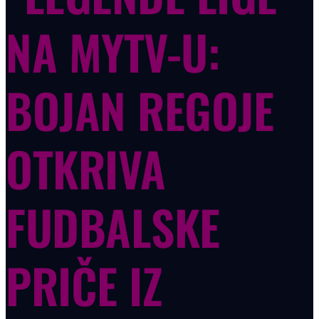
NA MYTV-U:
BOJAN REGOJE
OTKRIVA
FUDBALSKE
PRIČE IZ