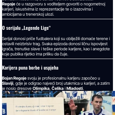
Regoje
će u razgovoru s voditeljem govoriti o nogometnoj
karijeri, iskustvima iz reprezentacije te o izazovima i
ambicijama u trenerskoj ulozi.
O serijalu „Legende Lige“
Serijal donosi priče fudbalera koji su obilježili domaće terene i
ostavili neizbrisiv trag. Svaka epizoda donosi ličnu ispovijest
igrača, trenutke slave i teške periode karijere, kao i anegdote
koje publika rijetko ima priliku da čuje.
Karijera puna borbe i uspjeha
Bojan Regoje
svoju je profesionalnu karijeru započeo u
Slaviji
, gdje je odigrao najveći broj utakmica u karijeri, a zatim
je nosio dresove
Olimpika
,
Čelika
i
Mladosti
.