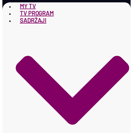
MY TV
TV PROGRAM
SADRŽAJI