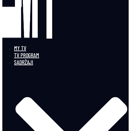
MY TV
TV PROGRAM
SADRŽAJI