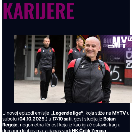
KARIJERE
U novoj epizodi emisije
„Legende lige“
, koja stiže na
MYTV
u
subotu (
04.10.2025.
) u
17:10 sati
, gost studija je
Bojan
Regoje,
nogometna ličnost koja je kao igrač ostavio trag u
domaćim klubovima, a danas vodi
NK Čelik Zenica
.