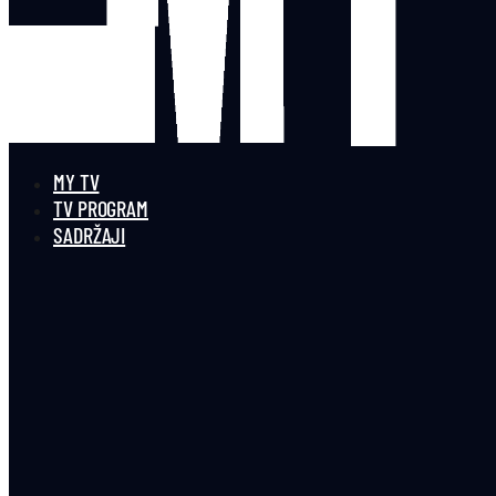
MY TV
TV PROGRAM
SADRŽAJI