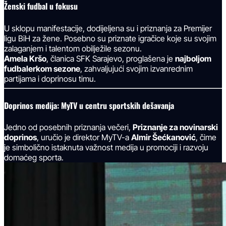
Ženski fudbal u fokusu
U sklopu manifestacije, dodijeljena su i priznanja za Premijer
ligu BiH za žene. Posebno su priznate igračice koje su svojim
zalaganjem i talentom obilježile sezonu.
Amela Kršo
, članica SFK Sarajevo, proglašena je
najboljom
fudbalerkom sezone
, zahvaljujući svojim izvanrednim
partijama i doprinosu timu.
Doprinos medija: MyTV u centru sportskih dešavanja
Jedno od posebnih priznanja večeri,
Priznanje za novinarski
doprinos
, uručio je direktor MyTV-a
Almir Šećkanović
, čime
je simbolično istaknuta važnost medija u promociji i razvoju
domaćeg sporta.