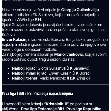
Najveće priznanje večeri pripalo je
Giorgiju Guliashviliju
,
krilnom fudbaleru FK Sarajevo, koji je proglašen najboljim
igračem WWin lige BiH.
Sjajni Gruzijac oduševio je navijače i struku svojim učinkom
tokom sezone, ostavivši snažan pečat u ofanzivnoj igri tima s
Koševa.
Enver Kulašin
, mladi vezista Borca iz Banja Luke, proglašen je
najboljim mladim igračem sezone, što je potvrda njegove sve
veće uloge u domaćem fudbalu.
Za najboljeg trenera izabran je
Mario Ivanković
, koji je svojim
radom ostavio dubok trag u sezoni iza nas.
Najbolji igrač
: Giorgi Guliashvili (FK Sarajevo)
Najbolji mladi igrač
: Enver Kulašin (FK Borac)
Najbolji trener
: Mario Ivanković (HŠK Zrinjski)
Prva liga FBiH i RS: Priznanja najzaslužnijima
U ovogodišnjem izdanju “
Kristalnih 11
” po prvi put su
uključene i
Prva liga Federacije BiH
i
Prva liga Republike