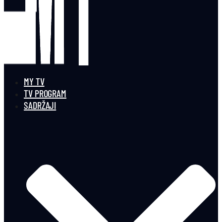
MY TV
TV PROGRAM
SADRŽAJI