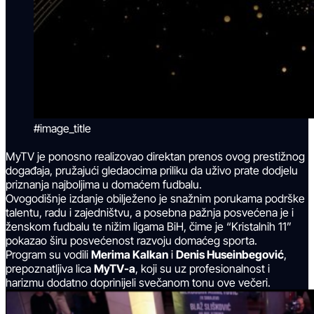
#image_title
MyTV je ponosno realizovao direktan prenos ovog prestižnog
događaja, pružajući gledaocima priliku da uživo prate dodjelu
priznanja najboljima u domaćem fudbalu.
Ovogodišnje izdanje obilježeno je snažnim porukama podrške
talentu, radu i zajedništvu, a posebna pažnja posvećena je i
ženskom fudbalu te nižim ligama BiH, čime je “Kristalnih 11”
pokazao širu posvećenost razvoju domaćeg sporta.
Program su vodili
Merima Kalkan
i
Denis Huseinbegović
,
prepoznatljiva lica
MyTV-a
, koji su uz profesionalnost i
harizmu dodatno doprinijeli svečanom tonu ove večeri.