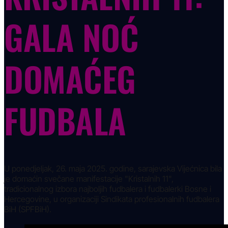
GALA NOĆ
DOMAĆEG
FUDBALA
U ponedjeljak, 26. maja 2025. godine, sarajevska Vijećnica bila
je domaćin svečane manifestacije "Kristalnih 11",
tradicionalnog izbora najboljih fudbalera i fudbalerki Bosne i
Hercegovine, u organizaciji Sindikata profesionalnih fudbalera
BiH (SPFBiH).