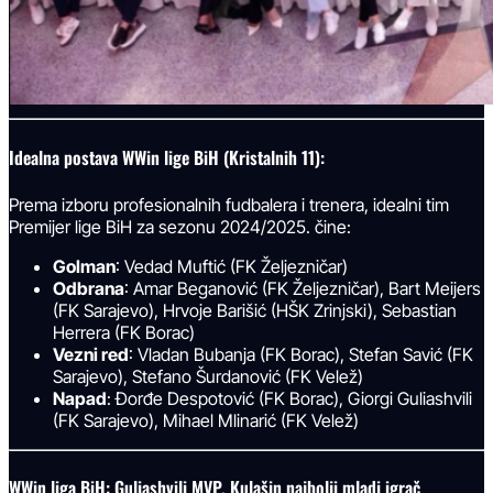
Idealna postava WWin lige BiH (Kristalnih 11):
Prema izboru profesionalnih fudbalera i trenera, idealni tim
Premijer lige BiH za sezonu 2024/2025. čine:
Golman
: Vedad Muftić (FK Željezničar)
Odbrana
: Amar Beganović (FK Željezničar), Bart Meijers
(FK Sarajevo), Hrvoje Barišić (HŠK Zrinjski), Sebastian
Herrera (FK Borac)
Vezni red
: Vladan Bubanja (FK Borac), Stefan Savić (FK
Sarajevo), Stefano Šurdanović (FK Velež)
Napad
: Đorđe Despotović (FK Borac), Giorgi Guliashvili
(FK Sarajevo), Mihael Mlinarić (FK Velež)
WWin liga BiH: Guliashvili MVP, Kulašin najbolji mladi igrač