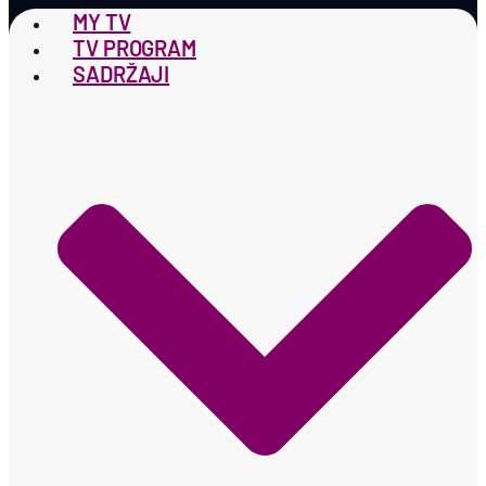
MY TV
TV PROGRAM
SADRŽAJI