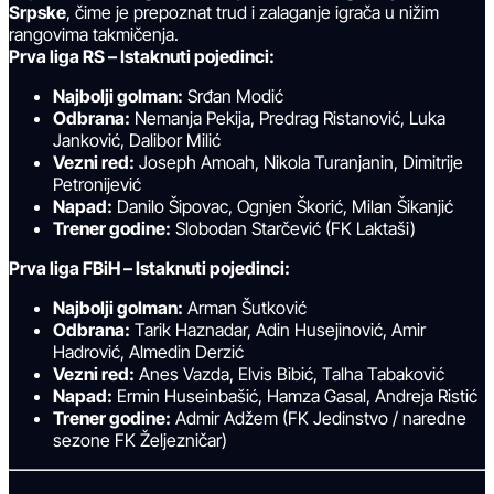
Srpske
, čime je prepoznat trud i zalaganje igrača u nižim
rangovima takmičenja.
Prva liga RS – Istaknuti pojedinci:
Najbolji golman:
Srđan Modić
Odbrana:
Nemanja Pekija, Predrag Ristanović, Luka
Janković, Dalibor Milić
Vezni red:
Joseph Amoah, Nikola Turanjanin, Dimitrije
Petronijević
Napad:
Danilo Šipovac, Ognjen Škorić, Milan Šikanjić
Trener godine:
Slobodan Starčević (FK Laktaši)
Prva liga FBiH – Istaknuti pojedinci:
Najbolji golman:
Arman Šutković
Odbrana:
Tarik Haznadar, Adin Husejinović, Amir
Hadrović, Almedin Derzić
Vezni red:
Anes Vazda, Elvis Bibić, Talha Tabaković
Napad:
Ermin Huseinbašić, Hamza Gasal, Andreja Ristić
Trener godine:
Admir Adžem (FK Jedinstvo / naredne
sezone FK Željezničar)