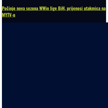
Počinje nova sezona WWin lige BiH, prijenosi utakmica na
MYTV-u