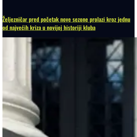
Željezničar pred početak nove sezone prolazi kroz jednu
od najvećih kriza u novijoj historiji kluba