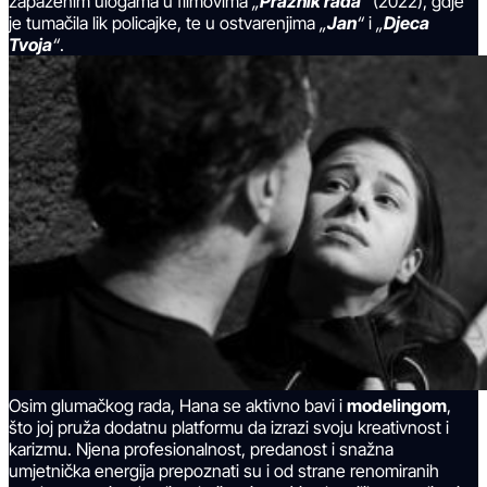
zapaženim ulogama u filmovima
„
Praznik rada
“
(2022), gdje
je tumačila lik policajke, te u ostvarenjima
„
Jan
“
i
„
Djeca
Tvoja
“
.
Osim glumačkog rada, Hana se aktivno bavi i
modelingom
,
što joj pruža dodatnu platformu da izrazi svoju kreativnost i
karizmu. Njena profesionalnost, predanost i snažna
umjetnička energija prepoznati su i od strane renomiranih