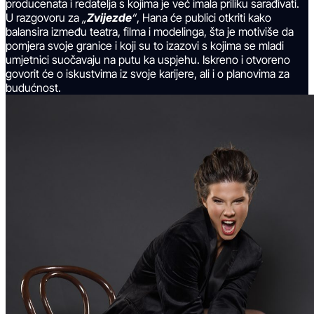
producenata i redatelja s kojima je već imala priliku sarađivati.
U razgovoru za
„
Zvijezde
“
, Hana će publici otkriti kako
balansira između teatra, filma i modelinga, šta je motiviše da
pomjera svoje granice i koji su to izazovi s kojima se mladi
umjetnici suočavaju na putu ka uspjehu. Iskreno i otvoreno
govorit će o iskustvima iz svoje karijere, ali i o planovima za
budućnost.