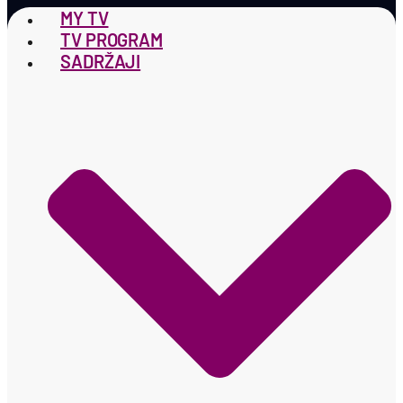
MY TV
TV PROGRAM
SADRŽAJI