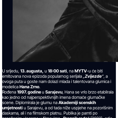
U srijedu,
13. augusta,
u
18:00
sati
, na
MYTV
-u će biti
emitovana nova epizoda popularnog serijala
„
Zvijezde
“
, a
ovoga puta u goste nam dolazi mlada i talentovana glumica i
modelica
Hana Zrno
.
Rođena
1997. godine
u
Sarajevu
, Hana se vrlo brzo etablirala
kao jedno od najperspektivnijih imena domaće glumačke
scene. Diplomirala je glumu na
Akademiji scenskih
umjetnosti
u Sarajevu, a od tada niže uspjehe na pozorišnim
daskama, ali i na filmskom platnu. Publika je pamti po