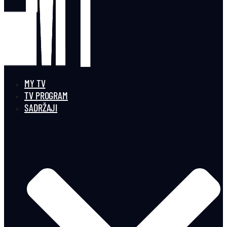
MY TV
TV PROGRAM
SADRŽAJI