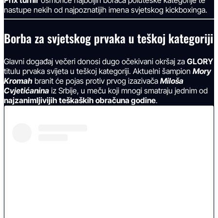
Prix turnir
osmorice najboljih boraca poluteške kategorije te
nastupe nekih od najpoznatijih imena svjetskog kickboxinga.
Borba za svjetskog prvaka u teškoj kategoriji
Glavni događaj večeri donosi dugo očekivani okršaj za
GLORY
titulu prvaka svijeta u teškoj kategoriji. Aktuelni šampion
Mory
Kromah
branit će pojas protiv prvog izazivača
Miloša
Cvjetićanina
iz Srbije, u meču koji mnogi smatraju jednim od
najzanimljivijih teškaških obračuna godine
.