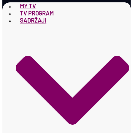
MY TV
TV PROGRAM
SADRŽAJI