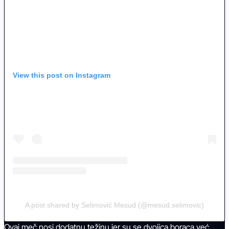
View this post on Instagram
A post shared by Selimović Mesud (@mesud.selimovic)
Ovaj meč nosi dodatnu težinu jer su se dvojica boraca već