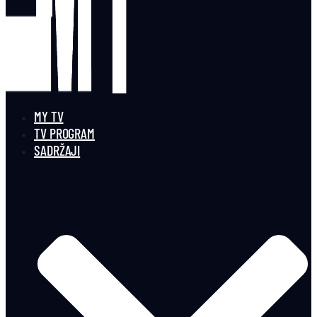
MY TV
TV PROGRAM
SADRŽAJI