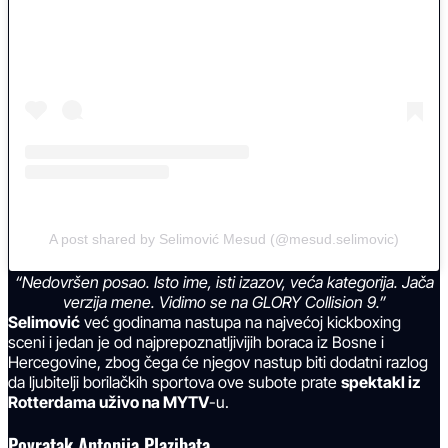
A post shared by Selimović Mesud (@mesud.selimovic)
“Nedovršen posao. Isto ime, isti izazov, veća kategorija. Jača
verzija mene. Vidimo se na GLORY Collision 9.”
Selimović
već godinama nastupa na najvećoj kickboxing
sceni i jedan je od najprepoznatljivijih boraca iz Bosne i
Hercegovine, zbog čega će njegov nastup biti dodatni razlog
da ljubitelji borilačkih sportova ove subote prate
spektakl iz
Rotterdama uživo na MYTV
-u.
Povratak Antonija Plazibata