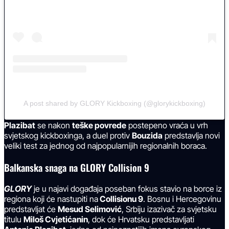
A post shared by GLORY Kickboxing (@glorykickboxing)
Plazibat
se nakon
teške povrede
postepeno vraća u vrh
svjetskog kickboxinga, a duel protiv
Bouzida
predstavlja novi
veliki test za jednog od najpopularnijih regionalnih boraca.
Balkanska snaga na GLORY Collision 9
GLORY
je u najavi događaja poseban fokus stavio na borce iz
regiona koji će nastupiti na
Collisionu 9
. Bosnu i Hercegovinu
predstavljat će
Mesud Selimović
, Srbiju izazivač za svjetsku
titulu
Miloš Cvjetićanin
, dok će Hrvatsku predstavljati