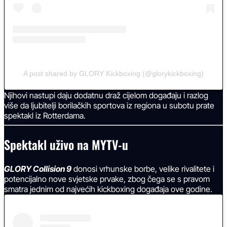
A post shared by GLORY Kickboxing (@glorykickboxing)
Njihovi nastupi daju dodatnu draž cijelom događaju i razlog
više da ljubitelji borilačkih sportova iz regiona u subotu prate
spektakl iz Rotterdama.
Spektakl uživo na MYTV-u
GLORY Collision 9
donosi vrhunske borbe, velike rivalitete i
potencijalno nove svjetske prvake, zbog čega se s pravom
smatra jednim od najvećih kickboxing događaja ove godine.