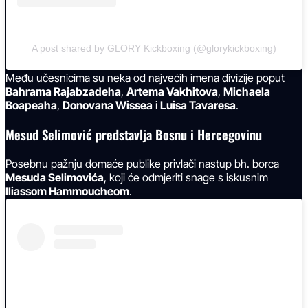
A post shared by GLORY Kickboxing (@glorykickboxing)
Među učesnicima su neka od najvećih imena divizije poput
Bahrama Rajabzadeha
,
Artema Vakhitova
,
Michaela
Boapeaha
,
Donovana Wissea
i
Luisa Tavaresa
.
Mesud Selimović predstavlja Bosnu i Hercegovinu
Posebnu pažnju domaće publike privlači nastup bh. borca
Mesuda Selimovića
, koji će odmjeriti snage s iskusnim
Iliassom Hammoucheom
.