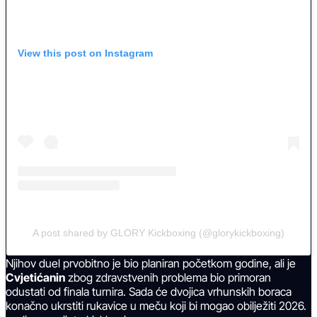
View this post on Instagram
A post shared by GLORY Kickboxing (@glorykickboxing)
Njihov duel prvobitno je bio planiran početkom godine, ali je
Cvjetićanin
zbog zdravstvenih problema bio primoran
odustati od finala turnira. Sada će dvojica vrhunskih boraca
konačno ukrstiti rukavice u meču koji bi mogao obilježiti 2026.