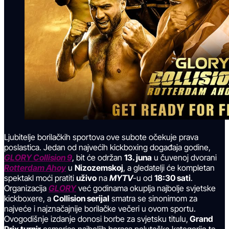
Ljubitelje borilačkih sportova ove subote očekuje prava
poslastica. Jedan od najvećih kickboxing događaja godine,
GLORY Collision 9
, bit će održan
13. juna
u čuvenoj dvorani
Rotterdam Ahoy
u
Nizozemskoj
, a gledatelji će kompletan
spektakl moći pratiti
uživo
na
MYTV
-u od
18:30 sati
.
Organizacija
GLORY
već godinama okuplja najbolje svjetske
kickboxere, a
Collision serijal
smatra se sinonimom za
najveće i najznačajnije borilačke večeri u ovom sportu.
Ovogodišnje izdanje donosi borbe za svjetsku titulu,
Grand