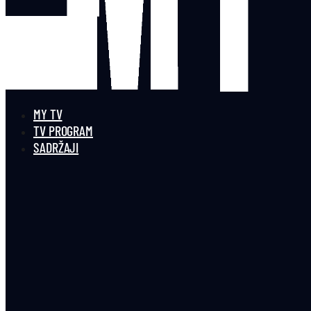
MY TV
TV PROGRAM
SADRŽAJI