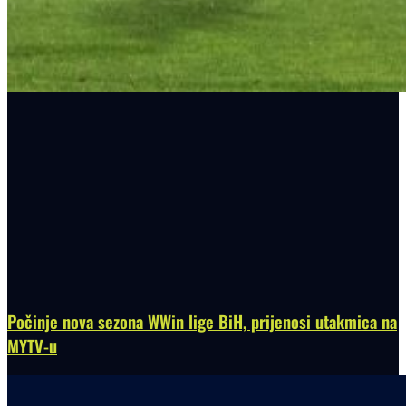
Počinje nova sezona WWin lige BiH, prijenosi utakmica na
MYTV-u