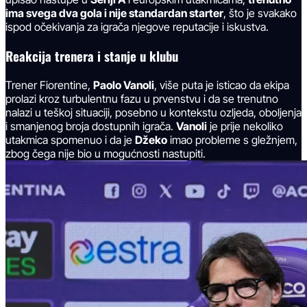
ima svega dva gola i nije standardan starter
, što je svakako
ispod očekivanja za igrača njegove reputacije i iskustva.
Reakcija trenera i stanje u klubu
Trener Fiorentine,
Paolo Vanoli
, više puta je isticao da ekipa
prolazi kroz turbulentnu fazu u prvenstvu i da se trenutno
nalazi u teškoj situaciji, posebno u kontekstu ozljeda, oboljenja
i smanjenog broja dostupnih igrača.
Vanoli
je prije nekoliko
utakmica spomenuo i da je
Džeko
imao probleme s gležnjem,
zbog čega nije bio u mogućnosti nastupiti.