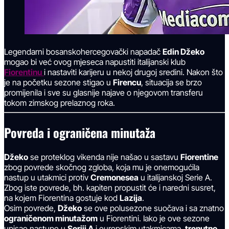
Legendarni bosanskohercegovački napadač
Edin Džeko
mogao bi već ovog mjeseca napustiti italijanski klub
Fiorentinu
i nastaviti karijeru u nekoj drugoj sredini. Nakon što
je na početku sezone stigao u
Firencu
, situacija se brzo
promijenila i sve su glasnije najave o njegovom transferu
tokom zimskog prelaznog roka.
Povreda i ograničena minutaža
Džeko
se proteklog vikenda nije našao u sastavu
Fiorentine
zbog povrede skočnog zgloba, koja mu je onemogućila
nastup u utakmici protiv
Cremonesea
u italijanskoj Serie A.
Zbog iste povrede, bh. kapiten propustit će i naredni susret,
na kojem Fiorentina gostuje kod
Lazija
.
Osim povrede,
Džeko
se ove polusezone suočava i sa znatno
ograničenom minutažom
u Fiorentini. Iako je ove sezone
upisao nastupe u
Seriji A
i europskim utakmicama,
trenutno