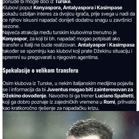
ponude bi mogle doći iz
Turske
.
Klubovi poput
Konyaspora, Antalyaspora i Kasimpase
pokažu ozbiljan interes za dvojicu igrača, prije svega u nadi da
će njihov iskusni napadač donijeti dodatnu snagu u završnici
sezone.
Najveća atrakcija među turskim klubovima trenutno je
Konyaspor
, za koji bi bh. napadač mogao potpisati ako
transfer u Italiji ne bude realizovan.
Antalyaspor
i
Kasimpasa
također se spominju kao klubovi koji prate Džekinu situaciju i
spremni su pregovarati s njegovim agentima.
Spekulacije o velikom transferu
Osim klubova iz Turske, u nekim italijanskim medijima pojavila
se i informacija da bi
Juventus mogao biti zainteresovan za
Džekino dovođenje
. Navodno bi ga trener
Luciano Spalletti
,
koji ga dobro poznaje iz zajedničkih vremena u
Romi
, prihvatio
kao kratkoročno rješenje za napadačku krizu.