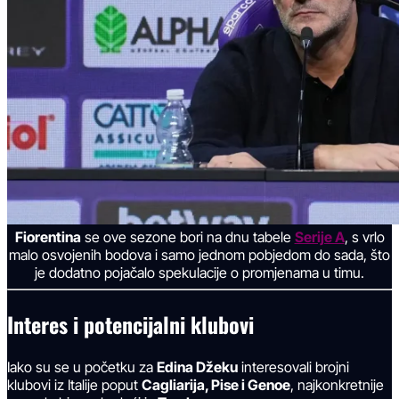
Fiorentina
se ove sezone bori na dnu tabele
Serije A
, s vrlo
malo osvojenih bodova i samo jednom pobjedom do sada, što
je dodatno pojačalo spekulacije o promjenama u timu.
Interes i potencijalni klubovi
Iako su se u početku za
Edina Džeku
interesovali brojni
klubovi iz Italije poput
Cagliarija, Pise i Genoe
, najkonkretnije