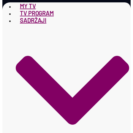
MY TV
TV PROGRAM
SADRŽAJI