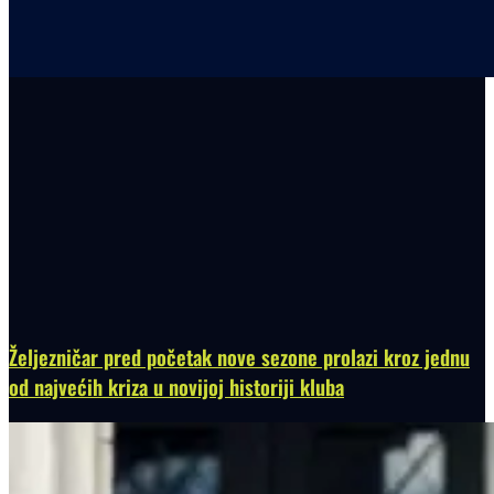
Željezničar pred početak nove sezone prolazi kroz jednu
od najvećih kriza u novijoj historiji kluba