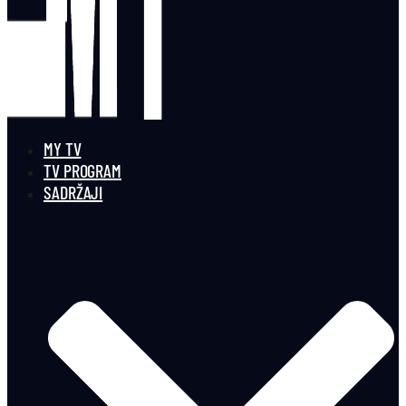
MY TV
TV PROGRAM
SADRŽAJI