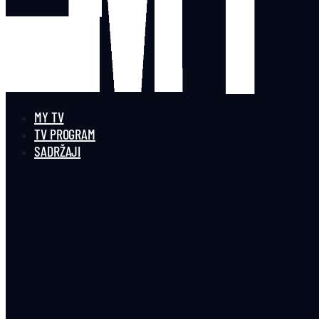
MY TV
TV PROGRAM
SADRŽAJI