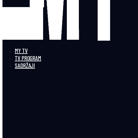
MY TV
TV PROGRAM
SADRŽAJI