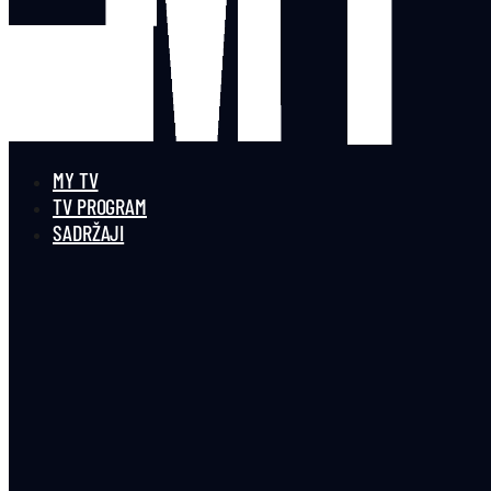
MY TV
TV PROGRAM
SADRŽAJI